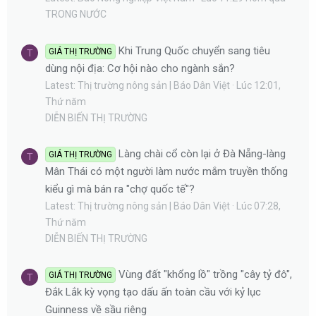
TRONG NƯỚC
Khi Trung Quốc chuyển sang tiêu
GIÁ THỊ TRƯỜNG
T
dùng nội địa: Cơ hội nào cho ngành sắn?
Latest: Thị trường nông sản | Báo Dân Việt
Lúc 12:01,
Thứ năm
DIỄN BIẾN THỊ TRƯỜNG
Làng chài cổ còn lại ở Đà Nẵng-làng
GIÁ THỊ TRƯỜNG
T
Mân Thái có một người làm nước mắm truyền thống
kiểu gì mà bán ra "chợ quốc tế"?
Latest: Thị trường nông sản | Báo Dân Việt
Lúc 07:28,
Thứ năm
DIỄN BIẾN THỊ TRƯỜNG
Vùng đất "khổng lồ" trồng "cây tỷ đô",
GIÁ THỊ TRƯỜNG
T
Đắk Lắk kỳ vọng tạo dấu ấn toàn cầu với kỷ lục
Guinness về sầu riêng