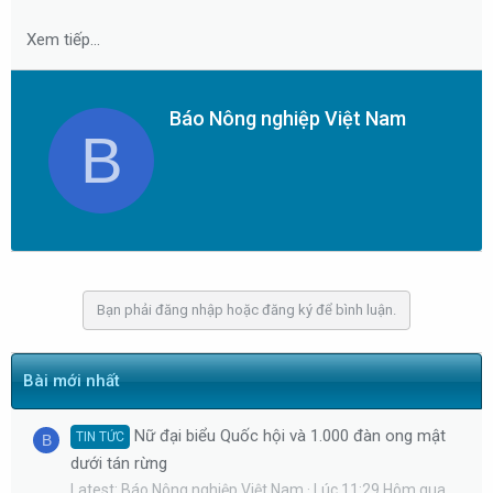
t
a
Xem tiếp...
r
t
e
W
Báo Nông nghiệp Việt Nam
B
r
r
i
t
t
e
n
b
Bạn phải đăng nhập hoặc đăng ký để bình luận.
y
Bài mới nhất
Nữ đại biểu Quốc hội và 1.000 đàn ong mật
TIN TỨC
B
dưới tán rừng
Latest: Báo Nông nghiệp Việt Nam
Lúc 11:29 Hôm qua