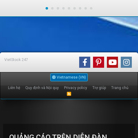
VietStock
247
Vietnamese (VN)
Liên hệ
Quy định và Nội quy
Privacy policy
Trợ giúp
Trang chủ
R
S
S
QUẢNG CÁO TRÊN DIỄN ĐÀN