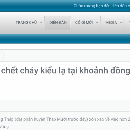
Chào mừng bạn đến diễn đàn VietStock247
TRANG CHỦ
DIỄN ĐÀN
CÓ GÌ MỚI
MEDIA
 chết cháy kiểu lạ tại khoảnh đồn
ồng Tháp (địa phận huyện Tháp Mười trước đây) xôn xao về việc hơn
ường.