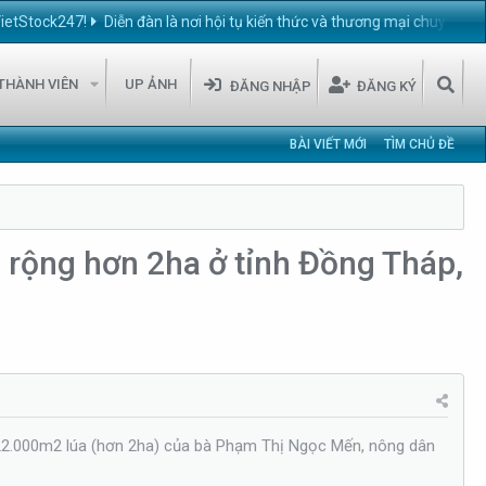
!
Diễn đàn là nơi hội tụ kiến thức và thương mại chuyên ngành chăn nu
THÀNH VIÊN
UP ẢNH
ĐĂNG NHẬP
ĐĂNG KÝ
BÀI VIẾT MỚI
TÌM CHỦ ĐỀ
g rộng hơn 2ha ở tỉnh Đồng Tháp,
 22.000m2 lúa (hơn 2ha) của bà Phạm Thị Ngọc Mến, nông dân