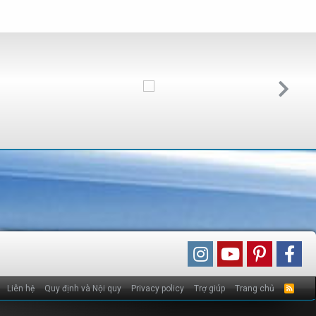
Liên hệ
Quy định và Nội quy
Privacy policy
Trợ giúp
Trang chủ
R
S
S