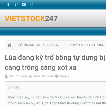
VIETSTOCK
247
HỎI VÀ ĐÁP VIETSTOCK247
CHUYÊN MỤC THÚ CƯNG
Lúa đang kỳ trổ bông tự dưng bị
càng trông càng xót xa
T
N
Tin nông nghiệp | Báo Dân Việt
24/4/26
h
g
r
à
24/4/26
e
y
Mấy ngày nay, người dân ở xã Mỹ Quí và xã Tháp Mười, tỉnh Đ
a
g
trồng lúa ở ấp Mỹ An 1, xã Tháp Mười tự dưng chết cháy bất th
d
ử