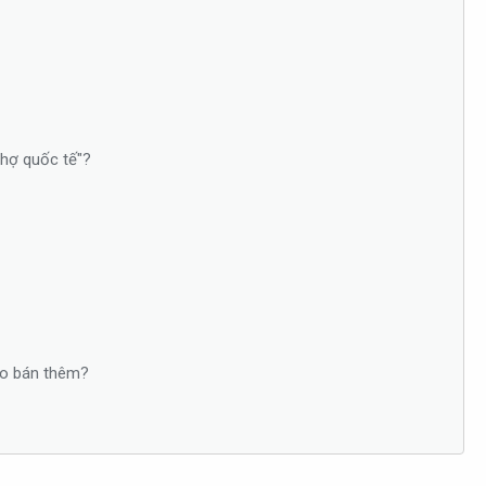
chợ quốc tế"?
nào bán thêm?