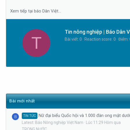
s
i
t
Xem tiếp tại báo Dân Việt...
a
r
t
W
Tin nông nghiệp | Báo Dân V
T
e
r
Bài viết
0
Reaction score
0
Điểm
r
i
t
t
e
n
b
y
Bài mới nhất
Nữ đại biểu Quốc hội và 1.000 đàn ong mật dưới
TIN TỨC
B
Latest: Báo Nông nghiệp Việt Nam
Lúc 11:29 Hôm qua
TRONG NƯỚC