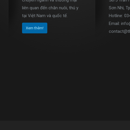
chuyên ngành và thương mại
56/5 Trần 
liên quan đến chăn nuôi, thú y
Sơn Nhì, T
tại Việt Nam và quốc tế.
Hotline: 0
Email: inf
Xem thêm!
contact@t