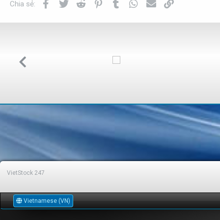
Facebook
Twitter
Reddit
Pinterest
Tumblr
WhatsApp
Email
Link
Chia sẻ:
VietStock
247
Vietnamese (VN)