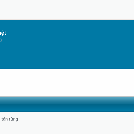
iệt
0
 tán rừng