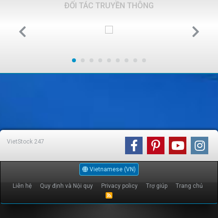
ĐỐI TÁC TRUYỀN THÔNG
VietStock
247
Vietnamese (VN)
Liên hệ
Quy định và Nội quy
Privacy policy
Trợ giúp
Trang chủ
R
S
S