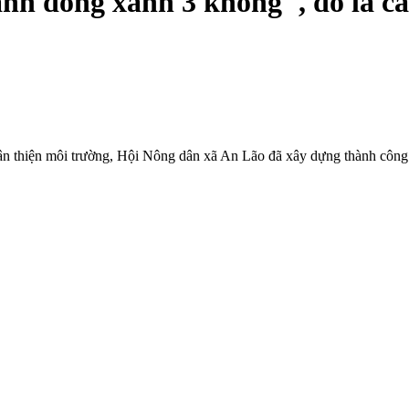
h đồng xanh 3 không", đó là cá
thân thiện môi trường, Hội Nông dân xã An Lão đã xây dựng thành côn