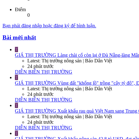
Điểm
0
Bạn phải đăng nhập hoặc đăng ký để bình luận.
Bài mới nhất
T
GIÁ THỊ TRƯỜNG
Làng chài cổ còn lại ở Đà Nẵng-làng Mân
Latest: Thị trường nông sản | Báo Dân Việt
24 phút trước
DIỄN BIẾN THỊ TRƯỜNG
T
GIÁ THỊ TRƯỜNG
Vùng đất "khổng lồ" trồng "cây tỷ đô", Đ
Latest: Thị trường nông sản | Báo Dân Việt
24 phút trước
DIỄN BIẾN THỊ TRƯỜNG
T
GIÁ THỊ TRƯỜNG
Xuất khẩu rau quả Việt Nam sang Trung Q
Latest: Thị trường nông sản | Báo Dân Việt
24 phút trước
DIỄN BIẾN THỊ TRƯỜNG
T
GIÁ THỊ TRƯỜNG
Xuất khẩu nông sản 42,8 tỷ USD, đạt gần