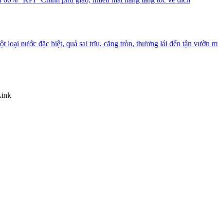
oại nước đặc biệt, quả sai trĩu, căng tròn, thương lái đến tận vườn m
Link