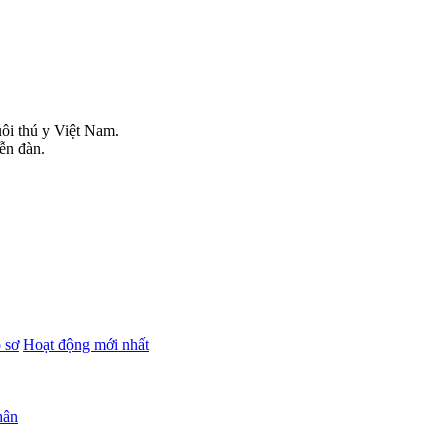
uôi thú y Việt Nam.
iễn đàn.
 sơ
Hoạt động mới nhất
hân