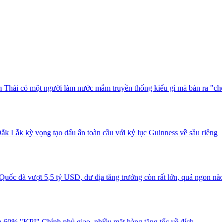
 Thái có một người làm nước mắm truyền thống kiểu gì mà bán ra "ch
ắk Lắk kỳ vọng tạo dấu ấn toàn cầu với kỷ lục Guinness về sầu riêng
uốc đã vượt 5,5 tỷ USD, dư địa tăng trưởng còn rất lớn, quả ngon nà
 60% "KPI" Chính phủ giao, nhiều mặt hàng tăng tốc về đích