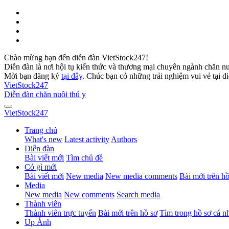
Chào mừng bạn đến diễn đàn VietStock247!
Diễn đàn là nơi hội tụ kiến thức và thương mại chuyên ngành chăn n
Mời bạn đăng ký
tại đây
. Chúc bạn có những trải nghiệm vui vẻ tại d
VietStock
247
Diễn đàn chăn nuôi thú y
VietStock
247
Trang chủ
What's new
Latest activity
Authors
Diễn đàn
Bài viết mới
Tìm chủ đề
Có gì mới
Bài viết mới
New media
New media comments
Bài mới trên hồ
Media
New media
New comments
Search media
Thành viên
Thành viên trực tuyến
Bài mới trên hồ sơ
Tìm trong hồ sơ cá n
Up Ảnh