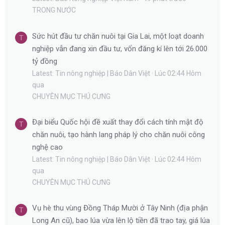
TRONG NƯỚC
Sức hút đầu tư chăn nuôi tại Gia Lai, một loạt doanh
T
nghiệp vẫn đang xin đầu tư, vốn đăng kí lên tới 26.000
tỷ đồng
Latest: Tin nông nghiệp | Báo Dân Việt
Lúc 02:44 Hôm
qua
CHUYÊN MỤC THÚ CƯNG
Đại biểu Quốc hội đề xuất thay đổi cách tính mật độ
T
chăn nuôi, tạo hành lang pháp lý cho chăn nuôi công
nghệ cao
Latest: Tin nông nghiệp | Báo Dân Việt
Lúc 02:44 Hôm
qua
CHUYÊN MỤC THÚ CƯNG
Vụ hè thu vùng Đồng Tháp Mười ở Tây Ninh (địa phận
T
Long An cũ), bao lúa vừa lên lộ tiền đã trao tay, giá lúa