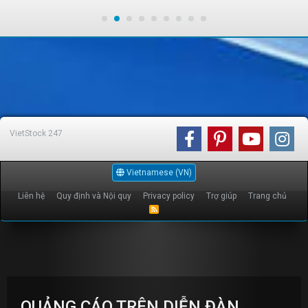
VietStock
247
Vietnamese (VN)
Liên hệ
Quy định và Nội quy
Privacy policy
Trợ giúp
Trang chủ
R
S
S
QUẢNG CÁO TRÊN DIỄN ĐÀN