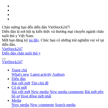
Chào mừng bạn đến diễn đàn VietStock247!
Diễn đàn là nơi hội tụ kiến thức và thương mại chuyên ngành chăn
nuôi thú y Việt Nam.
Mời bạn đăng ký
tại đây
. Chúc bạn có những trải nghiệm vui vẻ tại
diễn đàn.
VietStock
247
Diễn đàn chăn nuôi thú y
VietStock
247
Trang chủ
What's new
Latest activity
Authors
Diễn đàn
Bài viết mới
Tìm chủ đề
Có gì mới
Bài viết mới
New media
New media comments
Bài mới trên
hồ sơ
Hoạt động mới nhất
Media
New media
New comments
Search media