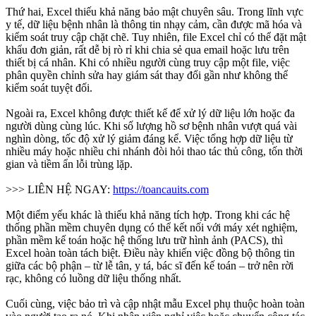
Thứ hai, Excel thiếu khả năng bảo mật chuyên sâu. Trong lĩnh vực
y tế, dữ liệu bệnh nhân là thông tin nhạy cảm, cần được mã hóa và
kiểm soát truy cập chặt chẽ. Tuy nhiên, file Excel chỉ có thể đặt mật
khẩu đơn giản, rất dễ bị rò rỉ khi chia sẻ qua email hoặc lưu trên
thiết bị cá nhân. Khi có nhiều người cùng truy cập một file, việc
phân quyền chỉnh sửa hay giám sát thay đổi gần như không thể
kiểm soát tuyệt đối.
Ngoài ra, Excel không được thiết kế để xử lý dữ liệu lớn hoặc đa
người dùng cùng lúc. Khi số lượng hồ sơ bệnh nhân vượt quá vài
nghìn dòng, tốc độ xử lý giảm đáng kể. Việc tổng hợp dữ liệu từ
nhiều máy hoặc nhiều chi nhánh đòi hỏi thao tác thủ công, tốn thời
gian và tiềm ẩn lỗi trùng lặp.
>>> LIÊN HỆ NGAY:
https://toancauits.com
Một điểm yếu khác là thiếu khả năng tích hợp. Trong khi các hệ
thống phần mềm chuyên dụng có thể kết nối với máy xét nghiệm,
phần mềm kế toán hoặc hệ thống lưu trữ hình ảnh (PACS), thì
Excel hoàn toàn tách biệt. Điều này khiến việc đồng bộ thông tin
giữa các bộ phận – từ lễ tân, y tá, bác sĩ đến kế toán – trở nên rời
rạc, không có luồng dữ liệu thống nhất.
Cuối cùng, việc bảo trì và cập nhật mẫu Excel phụ thuộc hoàn toàn