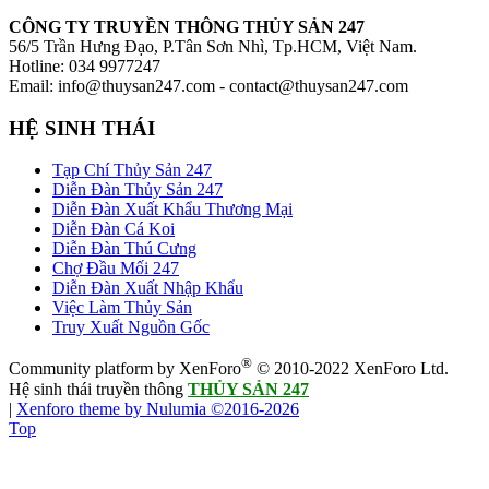
CÔNG TY TRUYỀN THÔNG THỦY SẢN 247
56/5 Trần Hưng Đạo, P.Tân Sơn Nhì, Tp.HCM, Việt Nam.
Hotline: 034 9977247
Email: info@thuysan247.com - contact@thuysan247.com
HỆ SINH THÁI
Tạp Chí Thủy Sản 247
Diễn Đàn Thủy Sản 247
Diễn Đàn Xuất Khẩu Thương Mại
Diễn Đàn Cá Koi
Diễn Đàn Thú Cưng
Chợ Đầu Mối 247
Diễn Đàn Xuất Nhập Khẩu
Việc Làm Thủy Sản
Truy Xuất Nguồn Gốc
®
Community platform by XenForo
© 2010-2022 XenForo Ltd.
Hệ sinh thái truyền thông
THỦY SẢN 247
|
Xenforo theme by Nulumia ©2016-2026
Top