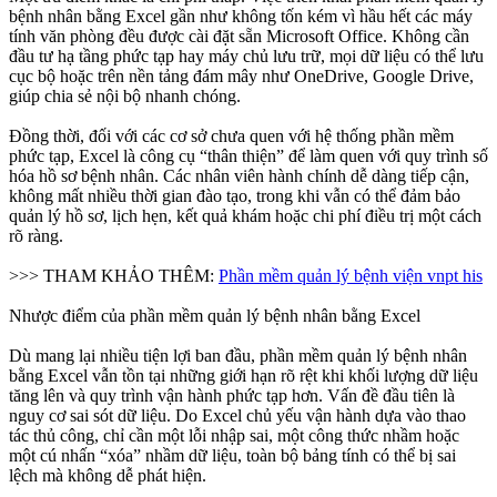
bệnh nhân bằng Excel gần như không tốn kém vì hầu hết các máy
tính văn phòng đều được cài đặt sẵn Microsoft Office. Không cần
đầu tư hạ tầng phức tạp hay máy chủ lưu trữ, mọi dữ liệu có thể lưu
cục bộ hoặc trên nền tảng đám mây như OneDrive, Google Drive,
giúp chia sẻ nội bộ nhanh chóng.
Đồng thời, đối với các cơ sở chưa quen với hệ thống phần mềm
phức tạp, Excel là công cụ “thân thiện” để làm quen với quy trình số
hóa hồ sơ bệnh nhân. Các nhân viên hành chính dễ dàng tiếp cận,
không mất nhiều thời gian đào tạo, trong khi vẫn có thể đảm bảo
quản lý hồ sơ, lịch hẹn, kết quả khám hoặc chi phí điều trị một cách
rõ ràng.
>>> THAM KHẢO THÊM:
Phần mềm quản lý bệnh viện vnpt his
Nhược điểm của phần mềm quản lý bệnh nhân bằng Excel
Dù mang lại nhiều tiện lợi ban đầu, phần mềm quản lý bệnh nhân
bằng Excel vẫn tồn tại những giới hạn rõ rệt khi khối lượng dữ liệu
tăng lên và quy trình vận hành phức tạp hơn. Vấn đề đầu tiên là
nguy cơ sai sót dữ liệu. Do Excel chủ yếu vận hành dựa vào thao
tác thủ công, chỉ cần một lỗi nhập sai, một công thức nhầm hoặc
một cú nhấn “xóa” nhầm dữ liệu, toàn bộ bảng tính có thể bị sai
lệch mà không dễ phát hiện.