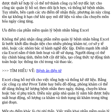
được thiết kế hợp lý có thể trở thành công cụ hỗ trợ đắc lực cho
công tác quản lý hồ sơ, theo dõi lịch hẹn, và thống kê bệnh nhân.
Tuy nhiên, bên cạnh các ưu điểm dễ nhận thấy, phương án này cũng
tồn tại không ít hạn chế khi quy mô dữ liệu và nhu cầu chuyên môn
hóa ngày càng tăng.
Ưu điểm của phần mềm quản lý bệnh nhân bằng Excel
Không thể phủ nhận rằng phần mềm quản lý bệnh nhân bằng Excel
là bước khởi đầu thuận tiện cho nhiều phòng khám tư, cơ sở y tế
nhỏ, hoặc các nhóm bác sĩ hành nghề độc lập. Điểm mạnh lớn nhất
của Excel nằm ở tính linh hoạt và dễ sử dụng. Người dùng có thể
tùy chỉnh bảng tính, thêm bớt cột dữ liệu, tạo công thức tự động tính
toán hoặc lọc thông tin chỉ trong vài thao tác.
>>> TÌM HIỂU VỀ:
Bệnh án điện tử
Excel cũng hỗ trợ tốt cho việc tổng hợp và thống kê dữ liệu. Bằng
các công cụ như Pivot Table hay biểu đồ động, phòng khám có thể
dễ dàng thống kê lượng bệnh nhân theo ngày, tháng, chuyên khoa
hoặc bác sĩ phụ trách. Điều này giúp nhà quản lý nắm bắt được hiệu
suất hoạt động, số lượng ca khám và tình trạng tái khám trong từng
giai đoạn.
Một ưu điểm khác là chi phí thấp. Việc triển khai phần mềm quản lý