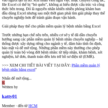
vào người tạo ra nó. Khi nhân viên nghỉ việc hoặc chuyển công tác,
file Excel có thể bị “bỏ quên”, không ai hiểu được cấu trúc và công
thức bên trong. Đó là nguyên nhân khiến nhiều phòng khám ban
đầu dùng Excel nhưng sau một thời gian phải tìm giải pháp thay thế
chuyên nghiệp hơn để tránh gián đoạn vận hành.
Giải pháp thay thế cho phần mềm quản lý bệnh nhân bằng Excel
Trước những hạn chế nêu trên, nhiều cơ sở y tế đã dần chuyển
hướng sang các phần mềm quản lý bệnh nhân chuyên nghiệp – hệ
thống được xây dựng riêng cho ngành y tế, đảm bảo tính ổn định,
bảo mật và dễ mở rộng. Những phần mềm này thường cho phép
quản lý toàn bộ vòng đời bệnh nhân: từ tiếp nhận, khám bệnh, xét
nghiệm, kê đơn, thanh toán đến lưu trữ hồ sơ điện tử (EMR).
>>> XEM CHI TIẾT BÀI VIẾT TẠI ĐÂY:
Phần mềm quản lý
bệnh nhân bằng excel
"
Nhấn để mở rộng...
K
Written by
katty01
Member
·
đến từ
HCM