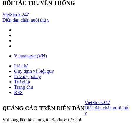
ĐỐI TÁC TRUYỀN THÔNG
VietStock
247
Diễn đàn chăn nuôi thú y
Vietnamese (VN)
Liên hệ
Quy định và Nội quy
Privacy policy
Trợ giúp
Trang chủ
RSS
VietStock
247
Diễn đàn chăn nuôi thú
QUẢNG CÁO TRÊN DIỄN ĐÀN
y
Vui lòng liên hệ chúng tôi để được tư vấn!