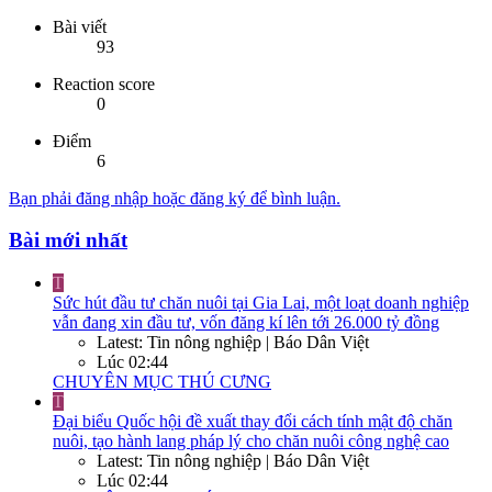
Bài viết
93
Reaction score
0
Điểm
6
Bạn phải đăng nhập hoặc đăng ký để bình luận.
Bài mới nhất
T
Sức hút đầu tư chăn nuôi tại Gia Lai, một loạt doanh nghiệp
vẫn đang xin đầu tư, vốn đăng kí lên tới 26.000 tỷ đồng
Latest: Tin nông nghiệp | Báo Dân Việt
Lúc 02:44
CHUYÊN MỤC THÚ CƯNG
T
Đại biểu Quốc hội đề xuất thay đổi cách tính mật độ chăn
nuôi, tạo hành lang pháp lý cho chăn nuôi công nghệ cao
Latest: Tin nông nghiệp | Báo Dân Việt
Lúc 02:44