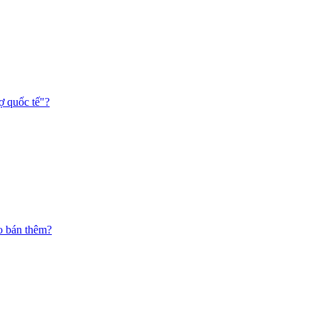
ợ quốc tế"?
o bán thêm?