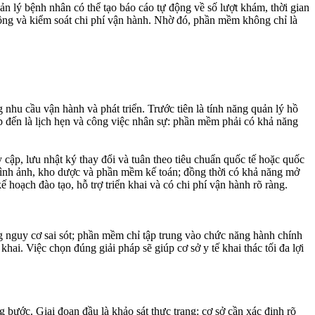
n lý bệnh nhân có thể tạo báo cáo tự động về số lượt khám, thời gian
ở rộng và kiểm soát chi phí vận hành. Nhờ đó, phần mềm không chỉ là
nhu cầu vận hành và phát triển. Trước tiên là tính năng quản lý hồ
ếp đến là lịch hẹn và công việc nhân sự: phần mềm phải có khả năng
 cập, lưu nhật ký thay đổi và tuân theo tiêu chuẩn quốc tế hoặc quốc
 hình ảnh, kho dược và phần mềm kế toán; đồng thời có khả năng mở
 hoạch đào tạo, hỗ trợ triển khai và có chi phí vận hành rõ ràng.
g nguy cơ sai sót; phần mềm chỉ tập trung vào chức năng hành chính
hai. Việc chọn đúng giải pháp sẽ giúp cơ sở y tế khai thác tối đa lợi
bước. Giai đoạn đầu là khảo sát thực trạng: cơ sở cần xác định rõ