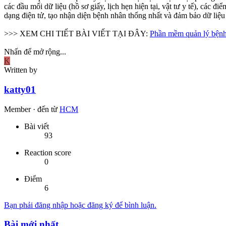
các đầu mối dữ liệu (hồ sơ giấy, lịch hẹn hiện tại, vật tư y tế), các đ
dạng điện tử, tạo nhận diện bệnh nhân thống nhất và đảm bảo dữ liệu
>>> XEM CHI TIẾT BÀI VIẾT TẠI ĐÂY:
Phần mềm quản lý bện
Nhấn để mở rộng...
K
Written by
katty01
Member
·
đến từ
HCM
Bài viết
93
Reaction score
0
Điểm
6
Bạn phải đăng nhập hoặc đăng ký để bình luận.
Bài mới nhất