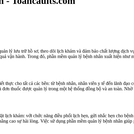
 - Toancauits.com
quản lý lưu trữ hồ sơ, theo dõi lịch khám và đảm bảo chất lượng dịch 
u quả vận hành. Trong đó, phần mềm quản lý bệnh nhân xuất hiện như một
iết thực cho tất cả các bên: từ bệnh nhân, nhân viên y tế đến lãnh đạo
 và đơn thuốc được quản lý trong một hệ thống đồng bộ và an toàn. Nhờ 
ặt lịch khám: với chức năng điều phối lịch hẹn, gửi nhắc hẹn cho bệnh
và nâng cao sự hài lòng. Việc sử dụng phần mềm quản lý bệnh nhân giúp