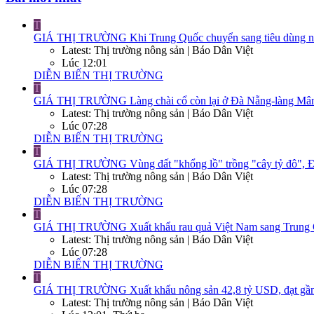
T
GIÁ THỊ TRƯỜNG
Khi Trung Quốc chuyển sang tiêu dùng nộ
Latest: Thị trường nông sản | Báo Dân Việt
Lúc 12:01
DIỄN BIẾN THỊ TRƯỜNG
T
GIÁ THỊ TRƯỜNG
Làng chài cổ còn lại ở Đà Nẵng-làng Mân
Latest: Thị trường nông sản | Báo Dân Việt
Lúc 07:28
DIỄN BIẾN THỊ TRƯỜNG
T
GIÁ THỊ TRƯỜNG
Vùng đất "khổng lồ" trồng "cây tỷ đô", Đ
Latest: Thị trường nông sản | Báo Dân Việt
Lúc 07:28
DIỄN BIẾN THỊ TRƯỜNG
T
GIÁ THỊ TRƯỜNG
Xuất khẩu rau quả Việt Nam sang Trung Q
Latest: Thị trường nông sản | Báo Dân Việt
Lúc 07:28
DIỄN BIẾN THỊ TRƯỜNG
T
GIÁ THỊ TRƯỜNG
Xuất khẩu nông sản 42,8 tỷ USD, đạt gần
Latest: Thị trường nông sản | Báo Dân Việt