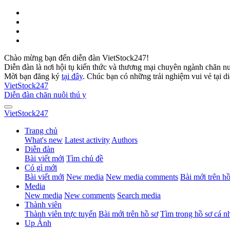
Chào mừng bạn đến diễn đàn VietStock247!
Diễn đàn là nơi hội tụ kiến thức và thương mại chuyên ngành chăn n
Mời bạn đăng ký
tại đây
. Chúc bạn có những trải nghiệm vui vẻ tại d
VietStock
247
Diễn đàn chăn nuôi thú y
VietStock
247
Trang chủ
What's new
Latest activity
Authors
Diễn đàn
Bài viết mới
Tìm chủ đề
Có gì mới
Bài viết mới
New media
New media comments
Bài mới trên hồ
Media
New media
New comments
Search media
Thành viên
Thành viên trực tuyến
Bài mới trên hồ sơ
Tìm trong hồ sơ cá n
Up Ảnh