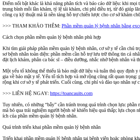
Điểm nổi bật khác là khả năng phân tích và báo cáo dữ liệu: khi mọi
trung bình mỗi lần khám, tỷ lệ tái khám, chi phí điều trị, từ đó giú
công cụ kỹ thuật mà là nền tảng hỗ trợ chiến lược cho cơ sở khám ch
>>> THAM KHẢO THÊM:
Phần mềm quản lý bệnh nhân bằng exc
Cách chọn phần mềm quản lý bệnh nhân phù hợp
Khi tìm giải pháp phần mềm quản lý bệnh nhân, cơ sở y tế cần chú trọ
sơ bệnh nhân toàn diện: phần mềm cần hỗ trợ lưu trữ thông tin cá nhâ
đặt lịch khám, phân ca bác sĩ – điều dưỡng, nhắc nhở bệnh nhân và th
Một yếu tố không thể thiếu là bảo mật dữ liệu và tuân thủ quy định y
gia về bảo mật y tế. Yếu tố tích hợp và mở rộng cũng rất quan trọn
rộng khi cơ sở y tế phát triển. Cuối cùng, chi phí và đào tạo nhân s
>>> LIÊN HỆ NGAY:
https://toancauits.com
Tuy nhiên, có những “bẫy” cần tránh trong quá trình chọn lựa: phần 
mà bỏ qua trải nghiệm người bệnh sẽ khiến hiệu quả thấp; lựa chọn nhà
ích của phần mềm quản lý bệnh nhân.
Quá trình triển khai phần mềm quản lý bệnh nhân
Triển khai phần mềm quản lý bệnh nhân tại bệnh viện hoặc phòng khám