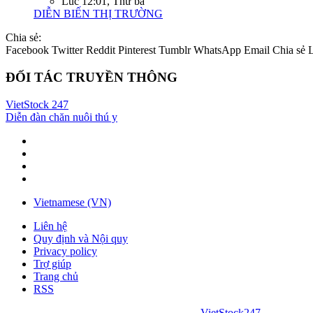
Lúc 12:01, Thứ ba
DIỄN BIẾN THỊ TRƯỜNG
Chia sẻ:
Facebook
Twitter
Reddit
Pinterest
Tumblr
WhatsApp
Email
Chia sẻ
ĐỐI TÁC TRUYỀN THÔNG
VietStock
247
Diễn đàn chăn nuôi thú y
Vietnamese (VN)
Liên hệ
Quy định và Nội quy
Privacy policy
Trợ giúp
Trang chủ
RSS
VietStock
247