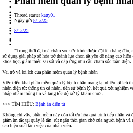
Phần mềm quản lý bệnh nhân
Thread starter
katty01
Ngày gửi
8/12/25
8/12/25
"Trong thời đại mà chăm sóc sức khỏe được đặt lên hàng đầu, 
sử dụng giải pháp số hóa trở thành lựa chọn tất yếu để nâng cao hiệ
khoa học, giảm thiểu sai sót và đáp ứng nhu cầu chăm sóc toàn diện.
Vai trò và lợi ích của phần mềm quản lý bệnh nhân
Việc triển khai phần mềm quản lý bệnh nhân mang lại nhiều lợi ích th
nhân điện tử: thông tin cá nhân, tiền sử bệnh lý, kết quả xét nghiệm
nhập nhầm thông tin và tăng tốc độ xử lý khám chữa.
>>> TÌM HIỂU:
Bệnh án điện tử
Không chỉ vậy, phần mềm này còn tối ưu hóa quá trình tiếp nhận và đ
giảm ùn tắc tại quầy lễ tân, rút ngắn thời gian chờ của người bệnh 
cao hiệu suất làm việc của nhân viên.