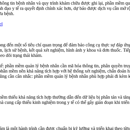
 thông tin bệnh nhân và quy trình khám chữa được ghi lại, phần mềm quả
p lãnh đạo y tế ra quyết định chính xác hơn, dự báo được dịch vụ cần m
ữa bệnh.
el
ng đến một số tiêu chí quan trọng để đảm bảo công cụ thực sự đáp ứng 
n, lịch sử bệnh, kết quả xét nghiệm, hình ảnh y khoa và đơn thuốc. Ti
eo dõi trạng thái khám.
 tế: phần mềm quản lý bệnh nhân cần mã hóa thông tin, phân quyền truy
g: phần mềm nên khả năng tích hợp với hệ thống xét nghiệm, chẩn đoán
ự cũng cần cân nhắc: phần mềm quản lý bệnh nhân phù hợp phải đi kèm kế
mềm thiếu khả năng tích hợp thường dẫn đến dữ liệu bị phân tán và tăn
 cung cấp thiếu kinh nghiệm trong y tế có thể gây gián đoạn khi triển k
 là một hành trình cần được chuẩn bị kỹ lưỡng và triển khai theo từng 