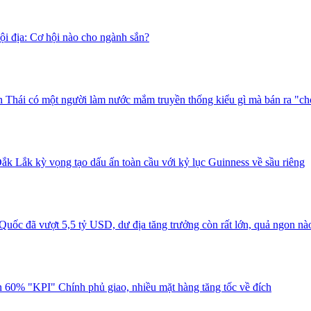
i địa: Cơ hội nào cho ngành sắn?
 Thái có một người làm nước mắm truyền thống kiểu gì mà bán ra "ch
ắk Lắk kỳ vọng tạo dấu ấn toàn cầu với kỷ lục Guinness về sầu riêng
uốc đã vượt 5,5 tỷ USD, dư địa tăng trưởng còn rất lớn, quả ngon nà
 60% "KPI" Chính phủ giao, nhiều mặt hàng tăng tốc về đích