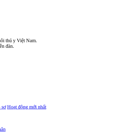
uôi thú y Việt Nam.
iễn đàn.
 sơ
Hoạt động mới nhất
hân