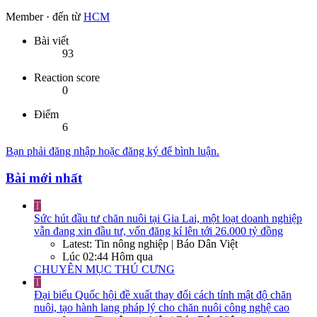
Member
·
đến từ
HCM
Bài viết
93
Reaction score
0
Điểm
6
Bạn phải đăng nhập hoặc đăng ký để bình luận.
Bài mới nhất
T
Sức hút đầu tư chăn nuôi tại Gia Lai, một loạt doanh nghiệp
vẫn đang xin đầu tư, vốn đăng kí lên tới 26.000 tỷ đồng
Latest: Tin nông nghiệp | Báo Dân Việt
Lúc 02:44 Hôm qua
CHUYÊN MỤC THÚ CƯNG
T
Đại biểu Quốc hội đề xuất thay đổi cách tính mật độ chăn
nuôi, tạo hành lang pháp lý cho chăn nuôi công nghệ cao