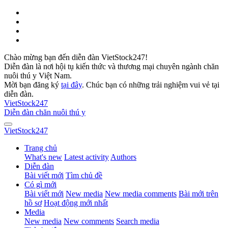
Chào mừng bạn đến diễn đàn VietStock247!
Diễn đàn là nơi hội tụ kiến thức và thương mại chuyên ngành chăn
nuôi thú y Việt Nam.
Mời bạn đăng ký
tại đây
. Chúc bạn có những trải nghiệm vui vẻ tại
diễn đàn.
VietStock
247
Diễn đàn chăn nuôi thú y
VietStock
247
Trang chủ
What's new
Latest activity
Authors
Diễn đàn
Bài viết mới
Tìm chủ đề
Có gì mới
Bài viết mới
New media
New media comments
Bài mới trên
hồ sơ
Hoạt động mới nhất
Media
New media
New comments
Search media