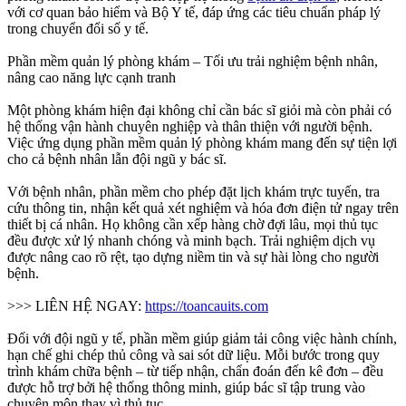
với cơ quan bảo hiểm và Bộ Y tế, đáp ứng các tiêu chuẩn pháp lý
trong chuyển đổi số y tế.
Phần mềm quản lý phòng khám – Tối ưu trải nghiệm bệnh nhân,
nâng cao năng lực cạnh tranh
Một phòng khám hiện đại không chỉ cần bác sĩ giỏi mà còn phải có
hệ thống vận hành chuyên nghiệp và thân thiện với người bệnh.
Việc ứng dụng phần mềm quản lý phòng khám mang đến sự tiện lợi
cho cả bệnh nhân lẫn đội ngũ y bác sĩ.
Với bệnh nhân, phần mềm cho phép đặt lịch khám trực tuyến, tra
cứu thông tin, nhận kết quả xét nghiệm và hóa đơn điện tử ngay trên
thiết bị cá nhân. Họ không cần xếp hàng chờ đợi lâu, mọi thủ tục
đều được xử lý nhanh chóng và minh bạch. Trải nghiệm dịch vụ
được nâng cao rõ rệt, tạo dựng niềm tin và sự hài lòng cho người
bệnh.
>>> LIÊN HỆ NGAY:
https://toancauits.com
Đối với đội ngũ y tế, phần mềm giúp giảm tải công việc hành chính,
hạn chế ghi chép thủ công và sai sót dữ liệu. Mỗi bước trong quy
trình khám chữa bệnh – từ tiếp nhận, chẩn đoán đến kê đơn – đều
được hỗ trợ bởi hệ thống thông minh, giúp bác sĩ tập trung vào
chuyên môn thay vì thủ tục.