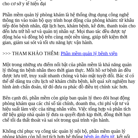
cho cơ sở y tế hiện đại
Phần mềm quản lý phòng khám là hệ thống ứng dụng công nghệ
thông tin vào toàn bộ quy trình hoạt động của phòng khám: từ khâu
tiếp đón bệnh nhân, đặt lịch hẹn, khám bệnh, kê đơn, thanh toán cho
đến lưu trữ hồ sơ và quản trị nhân sự. Mọi thao tác đều được tự
động hóa và đồng bộ trên cùng một nền tảng, giúp tiết kiệm thời
gian, giảm sai sót và tối ưu năng lực vận hành.
>>> THAM KHẢO THÊM:
Phần mềm quản lý bênh viện
Một trong những ưu điểm nổi bật của phần mềm là khả năng quản
lý thông tin bệnh nhân theo thời gian thực. Mỗi hồ sơ bệnh án đều
được lưu trữ, truy xuất nhanh chóng và bảo mật tuyệt đối. Bác sĩ có
thể dễ dàng tra cứu lịch sử khám chữa bệnh, kết quả xét nghiệm hay
hình ảnh chẩn đoán, từ đó đưa ra phác đồ điều trị chính xác hơn.
Bên cạnh đó, phần mềm còn giúp ban quản lý theo dõi hoạt động
phòng khám qua các chỉ số tài chính, doanh thu, chi phí vật tư và
hiệu suất làm việc của từng nhân viên. Việc tổng hợp và phân tích
dữ liệu giúp nhà quản lý đưa ra quyết định kịp thời, đồng thời hạn
chế tối đa thất thoát và sai sót trong quá trình vận hành.
Không chỉ phục vụ công tác quản lý nội bộ, phần mềm quản lý
phòng khám còn hỗ trợ tích hợp hệ thống
bệnh án điện tử
, kết nối