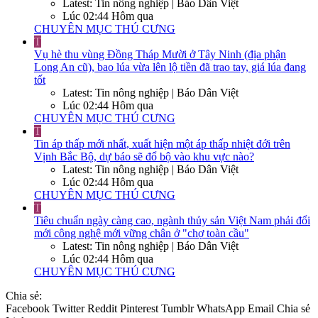
Latest: Tin nông nghiệp | Báo Dân Việt
Lúc 02:44 Hôm qua
CHUYÊN MỤC THÚ CƯNG
T
Vụ hè thu vùng Đồng Tháp Mười ở Tây Ninh (địa phận
Long An cũ), bao lúa vừa lên lộ tiền đã trao tay, giá lúa đang
tốt
Latest: Tin nông nghiệp | Báo Dân Việt
Lúc 02:44 Hôm qua
CHUYÊN MỤC THÚ CƯNG
T
Tin áp thấp mới nhất, xuất hiện một áp thấp nhiệt đới trên
Vịnh Bắc Bộ, dự báo sẽ đổ bộ vào khu vực nào?
Latest: Tin nông nghiệp | Báo Dân Việt
Lúc 02:44 Hôm qua
CHUYÊN MỤC THÚ CƯNG
T
Tiêu chuẩn ngày càng cao, ngành thủy sản Việt Nam phải đổi
mới công nghệ mới vững chân ở "chợ toàn cầu"
Latest: Tin nông nghiệp | Báo Dân Việt
Lúc 02:44 Hôm qua
CHUYÊN MỤC THÚ CƯNG
Chia sẻ:
Facebook
Twitter
Reddit
Pinterest
Tumblr
WhatsApp
Email
Chia sẻ