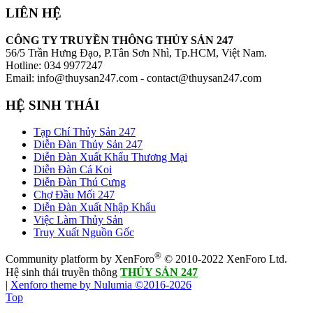
LIÊN HỆ
CÔNG TY TRUYỀN THÔNG THỦY SẢN 247
56/5 Trần Hưng Đạo, P.Tân Sơn Nhì, Tp.HCM, Việt Nam.
Hotline: 034 9977247
Email: info@thuysan247.com - contact@thuysan247.com
HỆ SINH THÁI
Tạp Chí Thủy Sản 247
Diễn Đàn Thủy Sản 247
Diễn Đàn Xuất Khẩu Thương Mại
Diễn Đàn Cá Koi
Diễn Đàn Thú Cưng
Chợ Đầu Mối 247
Diễn Đàn Xuất Nhập Khẩu
Việc Làm Thủy Sản
Truy Xuất Nguồn Gốc
®
Community platform by XenForo
© 2010-2022 XenForo Ltd.
Hệ sinh thái truyền thông
THỦY SẢN 247
|
Xenforo theme by Nulumia ©2016-2026
Top