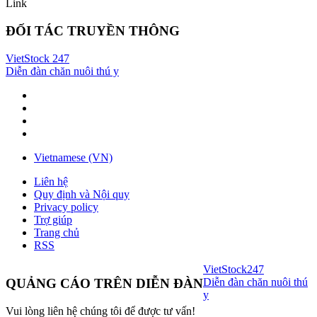
Link
ĐỐI TÁC TRUYỀN THÔNG
VietStock
247
Diễn đàn chăn nuôi thú y
Vietnamese (VN)
Liên hệ
Quy định và Nội quy
Privacy policy
Trợ giúp
Trang chủ
RSS
VietStock
247
Diễn đàn chăn nuôi thú
QUẢNG CÁO TRÊN DIỄN ĐÀN
y
Vui lòng liên hệ chúng tôi để được tư vấn!