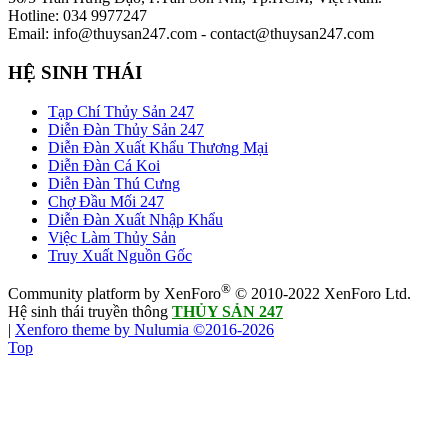
Hotline: 034 9977247
Email: info@thuysan247.com - contact@thuysan247.com
HỆ SINH THÁI
Tạp Chí Thủy Sản 247
Diễn Đàn Thủy Sản 247
Diễn Đàn Xuất Khẩu Thương Mại
Diễn Đàn Cá Koi
Diễn Đàn Thú Cưng
Chợ Đầu Mối 247
Diễn Đàn Xuất Nhập Khẩu
Việc Làm Thủy Sản
Truy Xuất Nguồn Gốc
®
Community platform by XenForo
© 2010-2022 XenForo Ltd.
Hệ sinh thái truyền thông
THỦY SẢN 247
|
Xenforo theme by Nulumia ©2016-2026
Top