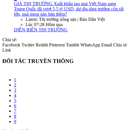
GIÁ THỊ TRƯỜNG
Xuất khẩu rau quả Việt Nam sang
Trung Quốc đã vượt 5,5 tỷ USD, dư địa tăng trưởng còn rất
lớn, quả ngon nào bán thêm?
Latest: Thị trường nông sản | Báo Dân Việt
Lúc 07:28 Hôm qua
DIỄN BIẾN THỊ TRƯỜNG
Chia sẻ:
Facebook
Twitter
Reddit
Pinterest
Tumblr
WhatsApp
Email
Chia sẻ
Link
ĐỐI TÁC TRUYỀN THÔNG
1
2
3
4
5
6
7
8
9