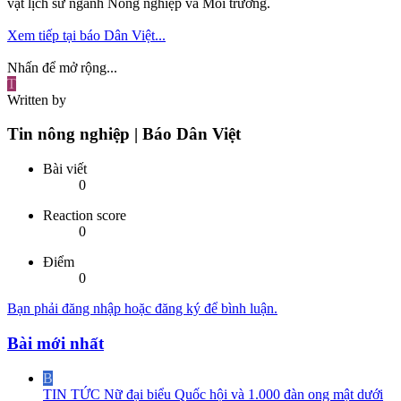
vật lịch sử ngành Nông nghiệp và Môi trường.
Xem tiếp tại báo Dân Việt...
Nhấn để mở rộng...
T
Written by
Tin nông nghiệp | Báo Dân Việt
Bài viết
0
Reaction score
0
Điểm
0
Bạn phải đăng nhập hoặc đăng ký để bình luận.
Bài mới nhất
B
TIN TỨC
Nữ đại biểu Quốc hội và 1.000 đàn ong mật dưới