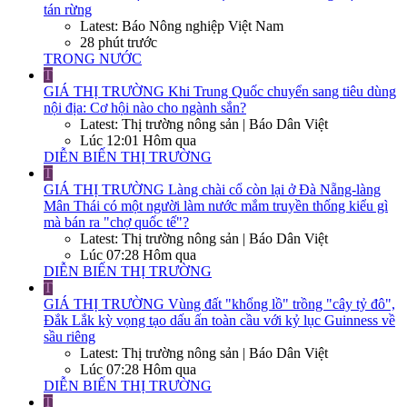
tán rừng
Latest: Báo Nông nghiệp Việt Nam
28 phút trước
TRONG NƯỚC
T
GIÁ THỊ TRƯỜNG
Khi Trung Quốc chuyển sang tiêu dùng
nội địa: Cơ hội nào cho ngành sắn?
Latest: Thị trường nông sản | Báo Dân Việt
Lúc 12:01 Hôm qua
DIỄN BIẾN THỊ TRƯỜNG
T
GIÁ THỊ TRƯỜNG
Làng chài cổ còn lại ở Đà Nẵng-làng
Mân Thái có một người làm nước mắm truyền thống kiểu gì
mà bán ra "chợ quốc tế"?
Latest: Thị trường nông sản | Báo Dân Việt
Lúc 07:28 Hôm qua
DIỄN BIẾN THỊ TRƯỜNG
T
GIÁ THỊ TRƯỜNG
Vùng đất "khổng lồ" trồng "cây tỷ đô",
Đắk Lắk kỳ vọng tạo dấu ấn toàn cầu với kỷ lục Guinness về
sầu riêng
Latest: Thị trường nông sản | Báo Dân Việt
Lúc 07:28 Hôm qua
DIỄN BIẾN THỊ TRƯỜNG
T