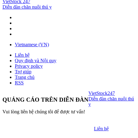
VietStock
247
Diễn đàn chăn nuôi thú y
Vietnamese (VN)
Liên hệ
Quy định và Nội quy
Privacy policy
Trợ giúp
Trang chủ
RSS
VietStock
247
Diễn đàn chăn nuôi thú
QUẢNG CÁO TRÊN DIỄN ĐÀN
y
Vui lòng liên hệ chúng tôi để được tư vấn!
Liên hệ