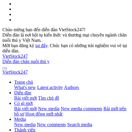
Chào mừng bạn đến diễn đàn VietStock247!
Diễn đàn là nơi hội tụ kiến thức và thương mại chuyên ngành chăn
nuôi thú y Việt Nam.
Mời bạn đăng ký
tại đây
. Chúc bạn có những trải nghiệm vui vẻ tại
diễn đàn.
VietStock
247
Diễn đàn chăn nuôi thú y
VietStock
247
Trang chủ
What's new
Latest activity
Authors
Diễn đàn
Bài viết mới
Tìm chủ đề
Có gì mới
Bài viết mới
New media
New media comments
Bài mới trên
hồ sơ
Hoạt động mới nhất
Media
New media
New comments
Search media
Thành viên