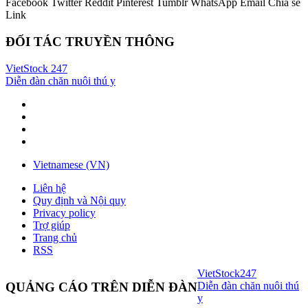
Facebook
Twitter
Reddit
Pinterest
Tumblr
WhatsApp
Email
Chia sẻ
Link
ĐỐI TÁC TRUYỀN THÔNG
VietStock
247
Diễn đàn chăn nuôi thú y
Vietnamese (VN)
Liên hệ
Quy định và Nội quy
Privacy policy
Trợ giúp
Trang chủ
RSS
VietStock
247
Diễn đàn chăn nuôi thú
QUẢNG CÁO TRÊN DIỄN ĐÀN
y