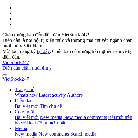
Chào mừng bạn đến diễn đàn VietStock247!
Diễn đàn là nơi hội tụ kiến thức và thương mại chuyên ngành chăn
nuôi thú y Việt Nam.
Mời bạn đăng ký
tại đây
. Chúc bạn có những trải nghiệm vui vẻ tại
diễn đàn.
VietStock
247
Diễn đàn chăn nuôi thú y
VietStock
247
Trang chủ
What's new
Latest activity
Authors
Diễn đàn
Bài viết mới
Tìm chủ đề
Có gì mới
Bài viết mới
New media
New media comments
Bài mới trên
hồ sơ
Hoạt động mới nhất
Media
New media
New comments
Search media