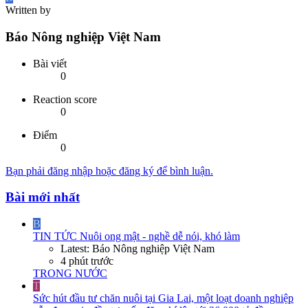
Written by
Báo Nông nghiệp Việt Nam
Bài viết
0
Reaction score
0
Điểm
0
Bạn phải đăng nhập hoặc đăng ký để bình luận.
Bài mới nhất
B
TIN TỨC
Nuôi ong mật - nghề dễ nói, khó làm
Latest: Báo Nông nghiệp Việt Nam
4 phút trước
TRONG NƯỚC
T
Sức hút đầu tư chăn nuôi tại Gia Lai, một loạt doanh nghiệp