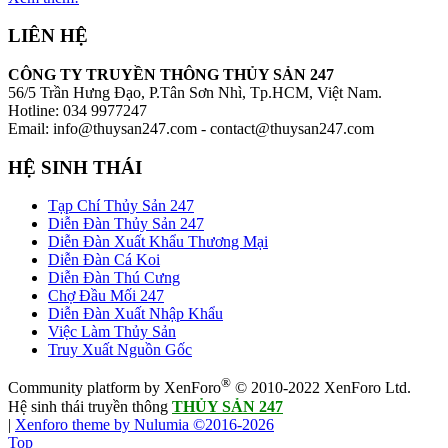
LIÊN HỆ
CÔNG TY TRUYỀN THÔNG THỦY SẢN 247
56/5 Trần Hưng Đạo, P.Tân Sơn Nhì, Tp.HCM, Việt Nam.
Hotline: 034 9977247
Email: info@thuysan247.com - contact@thuysan247.com
HỆ SINH THÁI
Tạp Chí Thủy Sản 247
Diễn Đàn Thủy Sản 247
Diễn Đàn Xuất Khẩu Thương Mại
Diễn Đàn Cá Koi
Diễn Đàn Thú Cưng
Chợ Đầu Mối 247
Diễn Đàn Xuất Nhập Khẩu
Việc Làm Thủy Sản
Truy Xuất Nguồn Gốc
®
Community platform by XenForo
© 2010-2022 XenForo Ltd.
Hệ sinh thái truyền thông
THỦY SẢN 247
|
Xenforo theme by Nulumia ©2016-2026
Top