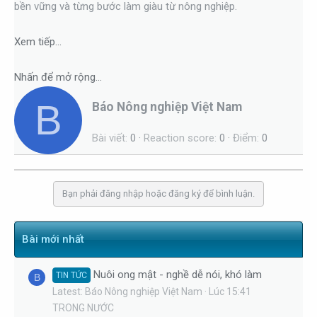
t
bền vững và từng bước làm giàu từ nông nghiệp.
a
r
Xem tiếp...
t
e
Nhấn để mở rộng...
r
B
W
Báo Nông nghiệp Việt Nam
r
Bài viết
0
Reaction score
0
Điểm
0
i
t
t
e
Bạn phải đăng nhập hoặc đăng ký để bình luận.
n
b
Bài mới nhất
y
Nuôi ong mật - nghề dễ nói, khó làm
TIN TỨC
B
Latest: Báo Nông nghiệp Việt Nam
Lúc 15:41
TRONG NƯỚC