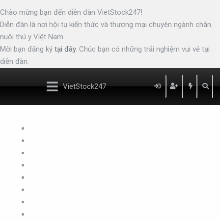
Chào mừng bạn đến diễn đàn VietStock247!
Diễn đàn là nơi hội tụ kiến thức và thương mại chuyên ngành chăn
nuôi thú y Việt Nam.
Mời bạn đăng ký
tại đây
. Chúc bạn có những trải nghiệm vui vẻ tại
diễn đàn.
VietStock
247