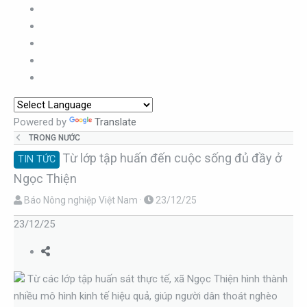
Powered by
Translate
TRONG NƯỚC
Từ lớp tập huấn đến cuộc sống đủ đầy ở
TIN TỨC
Ngọc Thiện
T
N
Báo Nông nghiệp Việt Nam
23/12/25
h
g
23/12/25
r
à
e
y
a
g
d
Từ các lớp tập huấn sát thực tế, xã Ngọc Thiện hình thành
ử
s
i
nhiều mô hình kinh tế hiệu quả, giúp người dân thoát nghèo