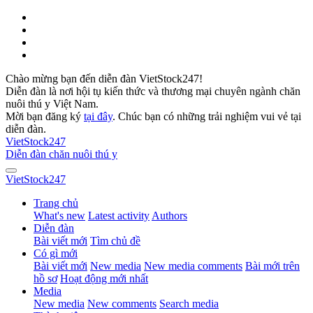
Chào mừng bạn đến diễn đàn VietStock247!
Diễn đàn là nơi hội tụ kiến thức và thương mại chuyên ngành chăn
nuôi thú y Việt Nam.
Mời bạn đăng ký
tại đây
. Chúc bạn có những trải nghiệm vui vẻ tại
diễn đàn.
VietStock
247
Diễn đàn chăn nuôi thú y
VietStock
247
Trang chủ
What's new
Latest activity
Authors
Diễn đàn
Bài viết mới
Tìm chủ đề
Có gì mới
Bài viết mới
New media
New media comments
Bài mới trên
hồ sơ
Hoạt động mới nhất
Media
New media
New comments
Search media