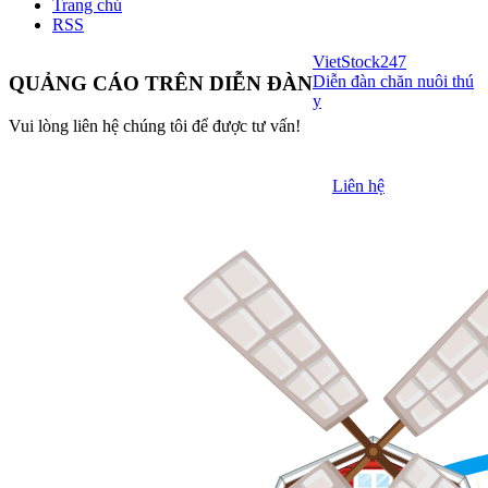
Trang chủ
RSS
VietStock
247
Diễn đàn chăn nuôi thú
QUẢNG CÁO TRÊN DIỄN ĐÀN
y
Vui lòng liên hệ chúng tôi để được tư vấn!
Liên hệ