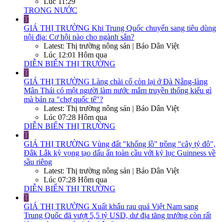
Lúc 11:29
TRONG NƯỚC
T
GIÁ THỊ TRƯỜNG
Khi Trung Quốc chuyển sang tiêu dùng
nội địa: Cơ hội nào cho ngành sắn?
Latest: Thị trường nông sản | Báo Dân Việt
Lúc 12:01 Hôm qua
DIỄN BIẾN THỊ TRƯỜNG
T
GIÁ THỊ TRƯỜNG
Làng chài cổ còn lại ở Đà Nẵng-làng
Mân Thái có một người làm nước mắm truyền thống kiểu gì
mà bán ra "chợ quốc tế"?
Latest: Thị trường nông sản | Báo Dân Việt
Lúc 07:28 Hôm qua
DIỄN BIẾN THỊ TRƯỜNG
T
GIÁ THỊ TRƯỜNG
Vùng đất "khổng lồ" trồng "cây tỷ đô",
Đắk Lắk kỳ vọng tạo dấu ấn toàn cầu với kỷ lục Guinness về
sầu riêng
Latest: Thị trường nông sản | Báo Dân Việt
Lúc 07:28 Hôm qua
DIỄN BIẾN THỊ TRƯỜNG
T
GIÁ THỊ TRƯỜNG
Xuất khẩu rau quả Việt Nam sang
Trung Quốc đã vượt 5,5 tỷ USD, dư địa tăng trưởng còn rất