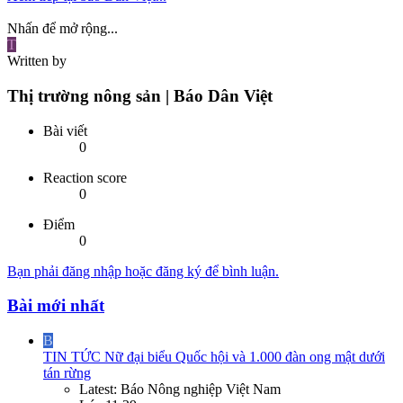
Nhấn để mở rộng...
T
Written by
Thị trường nông sản | Báo Dân Việt
Bài viết
0
Reaction score
0
Điểm
0
Bạn phải đăng nhập hoặc đăng ký để bình luận.
Bài mới nhất
B
TIN TỨC
Nữ đại biểu Quốc hội và 1.000 đàn ong mật dưới
tán rừng
Latest: Báo Nông nghiệp Việt Nam