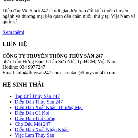
Diễn đàn VietStock247 là nơi giao lưu trao đổi kiến thức chuyên
ngành và thương mại liên quan đến chăn nuôi, thú y tại Việt Nam và
quốc tế.
Xem thêm!
LIÊN HỆ
CÔNG TY TRUYỀN THÔNG THỦY SẢN 247
56/5 Trần Hưng Đạo, P.Tân Sơn Nhì, Tp.HCM, Việt Nam.
Hotline: 034 9977247
Email: info@thuysan247.com - contact@thuysan247.com
HỆ SINH THÁI
Tạp Chí Thủy Sản 247
Diễn Đàn Thủy Sản 247
Diễn Đàn Xuất Khẩu Thương Mại
Diễn Đàn Cá Koi
Diễn Đàn Thú Cưng
Chợ Đầu Mối 247
Diễn Đàn Xuất Nhập Khẩu
Việc Làm Thủy Sản