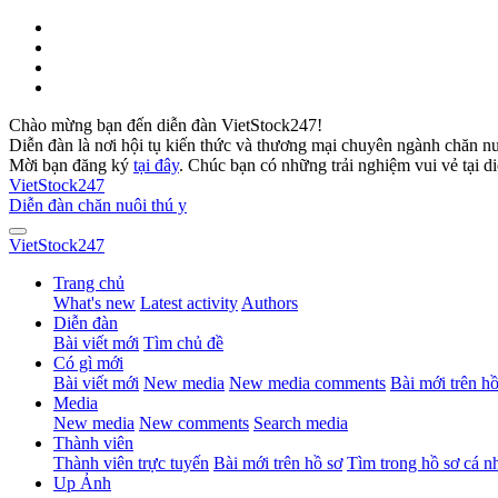
Chào mừng bạn đến diễn đàn VietStock247!
Diễn đàn là nơi hội tụ kiến thức và thương mại chuyên ngành chăn n
Mời bạn đăng ký
tại đây
. Chúc bạn có những trải nghiệm vui vẻ tại d
VietStock
247
Diễn đàn chăn nuôi thú y
VietStock
247
Trang chủ
What's new
Latest activity
Authors
Diễn đàn
Bài viết mới
Tìm chủ đề
Có gì mới
Bài viết mới
New media
New media comments
Bài mới trên hồ
Media
New media
New comments
Search media
Thành viên
Thành viên trực tuyến
Bài mới trên hồ sơ
Tìm trong hồ sơ cá n
Up Ảnh