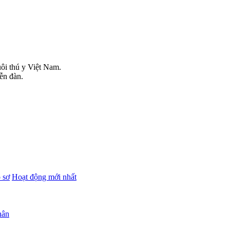
uôi thú y Việt Nam.
iễn đàn.
 sơ
Hoạt động mới nhất
hân