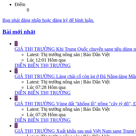
Điểm
0
Bạn phải đăng nhập hoặc đăng ký để bình luận.
Bài mới nhất
T
GIÁ THỊ TRƯỜNG
Khi Trung Quốc chuyển sang tiêu dùng nộ
Latest: Thị trường nông sản | Báo Dân Việt
Lúc 12:01 Hôm qua
DIỄN BIẾN THỊ TRƯỜNG
T
GIÁ THỊ TRƯỜNG
Làng chài cổ còn lại ở Đà Nẵng-làng Mân
Latest: Thị trường nông sản | Báo Dân Việt
Lúc 07:28 Hôm qua
DIỄN BIẾN THỊ TRƯỜNG
T
GIÁ THỊ TRƯỜNG
Vùng đất "khổng lồ" trồng "cây tỷ đô", Đ
Latest: Thị trường nông sản | Báo Dân Việt
Lúc 07:28 Hôm qua
DIỄN BIẾN THỊ TRƯỜNG
T
GIÁ THỊ TRƯỜNG
Xuất khẩu rau quả Việt Nam sang Trung Q