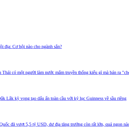
i địa: Cơ hội nào cho ngành sắn?
 Thái có một người làm nước mắm truyền thống kiểu gì mà bán ra "ch
ắk Lắk kỳ vọng tạo dấu ấn toàn cầu với kỷ lục Guinness về sầu riêng
uốc đã vượt 5,5 tỷ USD, dư địa tăng trưởng còn rất lớn, quả ngon nà