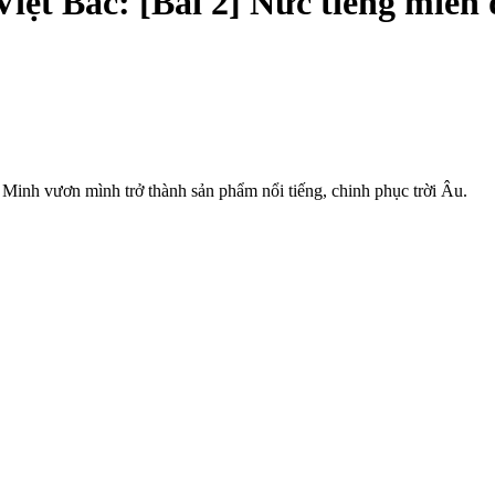
Việt Bắc: [Bài 2] Nức tiếng miế
Minh vươn mình trở thành sản phẩm nổi tiếng, chinh phục trời Âu.