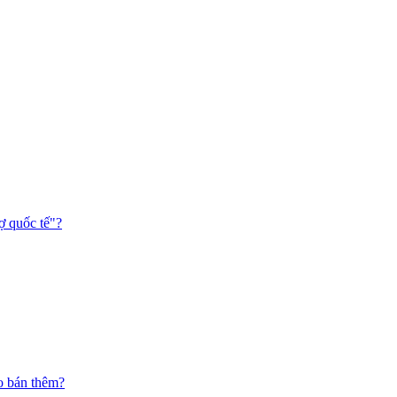
ợ quốc tế"?
o bán thêm?