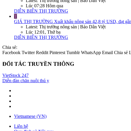
Latest: Thị trường nông sản | Báo Dân Việt
Lúc 07:28 Hôm qua
DIỄN BIẾN THỊ TRƯỜNG
T
GIÁ THỊ TRƯỜNG
Xuất khẩu nông sản 42,8 tỷ USD, đạt gần
Latest: Thị trường nông sản | Báo Dân Việt
Lúc 12:01, Thứ ba
DIỄN BIẾN THỊ TRƯỜNG
Chia sẻ:
Facebook
Twitter
Reddit
Pinterest
Tumblr
WhatsApp
Email
Chia sẻ
ĐỐI TÁC TRUYỀN THÔNG
VietStock
247
Diễn đàn chăn nuôi thú y
Vietnamese (VN)
Liên hệ