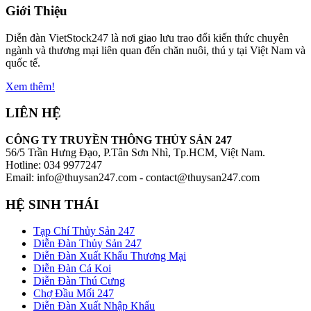
Giới Thiệu
Diễn đàn VietStock247 là nơi giao lưu trao đổi kiến thức chuyên
ngành và thương mại liên quan đến chăn nuôi, thú y tại Việt Nam và
quốc tế.
Xem thêm!
LIÊN HỆ
CÔNG TY TRUYỀN THÔNG THỦY SẢN 247
56/5 Trần Hưng Đạo, P.Tân Sơn Nhì, Tp.HCM, Việt Nam.
Hotline: 034 9977247
Email: info@thuysan247.com - contact@thuysan247.com
HỆ SINH THÁI
Tạp Chí Thủy Sản 247
Diễn Đàn Thủy Sản 247
Diễn Đàn Xuất Khẩu Thương Mại
Diễn Đàn Cá Koi
Diễn Đàn Thú Cưng
Chợ Đầu Mối 247
Diễn Đàn Xuất Nhập Khẩu