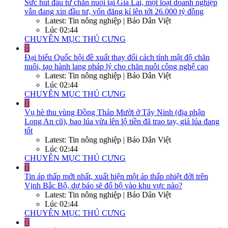
Sức hút đầu tư chăn nuôi tại Gia Lai, một loạt doanh nghiệp
vẫn đang xin đầu tư, vốn đăng kí lên tới 26.000 tỷ đồng
Latest: Tin nông nghiệp | Báo Dân Việt
Lúc 02:44
CHUYÊN MỤC THÚ CƯNG
T
Đại biểu Quốc hội đề xuất thay đổi cách tính mật độ chăn
nuôi, tạo hành lang pháp lý cho chăn nuôi công nghệ cao
Latest: Tin nông nghiệp | Báo Dân Việt
Lúc 02:44
CHUYÊN MỤC THÚ CƯNG
T
Vụ hè thu vùng Đồng Tháp Mười ở Tây Ninh (địa phận
Long An cũ), bao lúa vừa lên lộ tiền đã trao tay, giá lúa đang
tốt
Latest: Tin nông nghiệp | Báo Dân Việt
Lúc 02:44
CHUYÊN MỤC THÚ CƯNG
T
Tin áp thấp mới nhất, xuất hiện một áp thấp nhiệt đới trên
Vịnh Bắc Bộ, dự báo sẽ đổ bộ vào khu vực nào?
Latest: Tin nông nghiệp | Báo Dân Việt
Lúc 02:44
CHUYÊN MỤC THÚ CƯNG
T