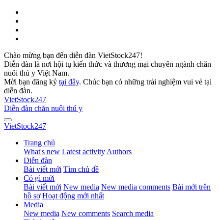
Chào mừng bạn đến diễn đàn VietStock247!
Diễn đàn là nơi hội tụ kiến thức và thương mại chuyên ngành chăn
nuôi thú y Việt Nam.
Mời bạn đăng ký
tại đây
. Chúc bạn có những trải nghiệm vui vẻ tại
diễn đàn.
VietStock
247
Diễn đàn chăn nuôi thú y
VietStock
247
Trang chủ
What's new
Latest activity
Authors
Diễn đàn
Bài viết mới
Tìm chủ đề
Có gì mới
Bài viết mới
New media
New media comments
Bài mới trên
hồ sơ
Hoạt động mới nhất
Media
New media
New comments
Search media