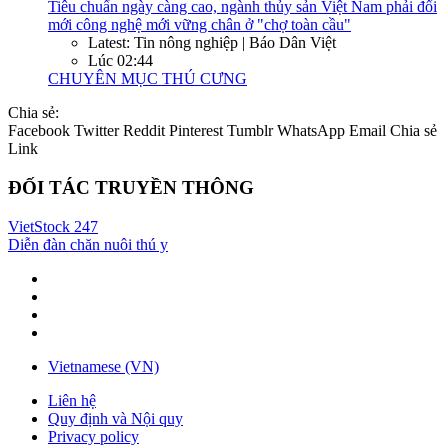
Tiêu chuẩn ngày càng cao, ngành thủy sản Việt Nam phải đổi
mới công nghệ mới vững chân ở "chợ toàn cầu"
Latest: Tin nông nghiệp | Báo Dân Việt
Lúc 02:44
CHUYÊN MỤC THÚ CƯNG
Chia sẻ:
Facebook
Twitter
Reddit
Pinterest
Tumblr
WhatsApp
Email
Chia sẻ
Link
ĐỐI TÁC TRUYỀN THÔNG
VietStock
247
Diễn đàn chăn nuôi thú y
Vietnamese (VN)
Liên hệ
Quy định và Nội quy
Privacy policy