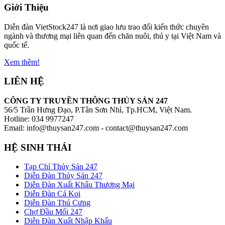
Giới Thiệu
Diễn đàn VietStock247 là nơi giao lưu trao đổi kiến thức chuyên
ngành và thương mại liên quan đến chăn nuôi, thú y tại Việt Nam và
quốc tế.
Xem thêm!
LIÊN HỆ
CÔNG TY TRUYỀN THÔNG THỦY SẢN 247
56/5 Trần Hưng Đạo, P.Tân Sơn Nhì, Tp.HCM, Việt Nam.
Hotline: 034 9977247
Email: info@thuysan247.com - contact@thuysan247.com
HỆ SINH THÁI
Tạp Chí Thủy Sản 247
Diễn Đàn Thủy Sản 247
Diễn Đàn Xuất Khẩu Thương Mại
Diễn Đàn Cá Koi
Diễn Đàn Thú Cưng
Chợ Đầu Mối 247
Diễn Đàn Xuất Nhập Khẩu