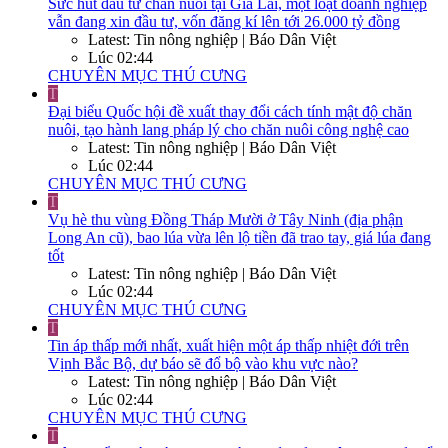
Sức hút đầu tư chăn nuôi tại Gia Lai, một loạt doanh nghiệp
vẫn đang xin đầu tư, vốn đăng kí lên tới 26.000 tỷ đồng
Latest: Tin nông nghiệp | Báo Dân Việt
Lúc 02:44
CHUYÊN MỤC THÚ CƯNG
T
Đại biểu Quốc hội đề xuất thay đổi cách tính mật độ chăn
nuôi, tạo hành lang pháp lý cho chăn nuôi công nghệ cao
Latest: Tin nông nghiệp | Báo Dân Việt
Lúc 02:44
CHUYÊN MỤC THÚ CƯNG
T
Vụ hè thu vùng Đồng Tháp Mười ở Tây Ninh (địa phận
Long An cũ), bao lúa vừa lên lộ tiền đã trao tay, giá lúa đang
tốt
Latest: Tin nông nghiệp | Báo Dân Việt
Lúc 02:44
CHUYÊN MỤC THÚ CƯNG
T
Tin áp thấp mới nhất, xuất hiện một áp thấp nhiệt đới trên
Vịnh Bắc Bộ, dự báo sẽ đổ bộ vào khu vực nào?
Latest: Tin nông nghiệp | Báo Dân Việt
Lúc 02:44
CHUYÊN MỤC THÚ CƯNG
T