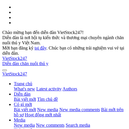
Chào mừng bạn đến diễn đàn VietStock247!
Diễn đàn là nơi hội tụ kiến thức và thương mại chuyên ngành chăn
nuôi thú y Việt Nam.
Mời bạn đăng ký
tại đây
. Chúc bạn có những trải nghiệm vui vẻ tại
diễn đàn.
VietStock
247
Diễn đàn chăn nuôi thú y
VietStock
247
Trang chủ
What's new
Latest activity
Authors
Diễn đàn
Bài viết mới
Tìm chủ đề
Có gì mới
Bài viết mới
New media
New media comments
Bài mới trên
hồ sơ
Hoạt động mới nhất
Media
New media
New comments
Search media