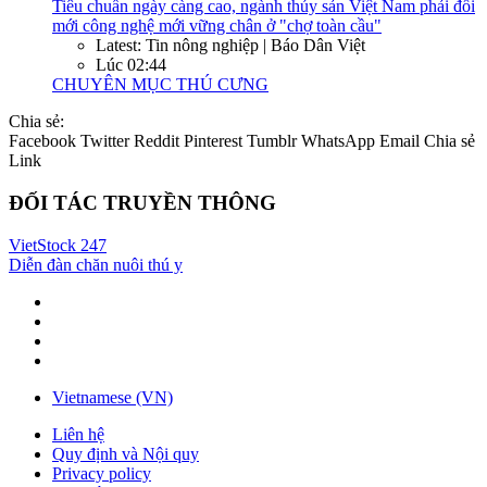
Tiêu chuẩn ngày càng cao, ngành thủy sản Việt Nam phải đổi
mới công nghệ mới vững chân ở "chợ toàn cầu"
Latest: Tin nông nghiệp | Báo Dân Việt
Lúc 02:44
CHUYÊN MỤC THÚ CƯNG
Chia sẻ:
Facebook
Twitter
Reddit
Pinterest
Tumblr
WhatsApp
Email
Chia sẻ
Link
ĐỐI TÁC TRUYỀN THÔNG
VietStock
247
Diễn đàn chăn nuôi thú y
Vietnamese (VN)
Liên hệ
Quy định và Nội quy
Privacy policy