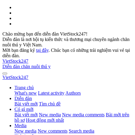
Chào mừng bạn đến diễn đàn VietStock247!
Diễn đàn là nơi hội tụ kiến thức và thương mại chuyên ngành chăn
nuôi thú y Việt Nam.
Mời bạn đăng ký
tại đây
. Chúc bạn có những trải nghiệm vui vẻ tại
diễn đàn.
VietStock
247
Diễn đàn chăn nuôi thú y
VietStock
247
Trang chủ
What's new
Latest activity
Authors
Diễn đàn
Bài viết mới
Tìm chủ đề
Có gì mới
Bài viết mới
New media
New media comments
Bài mới trên
hồ sơ
Hoạt động mới nhất
Media
New media
New comments
Search media