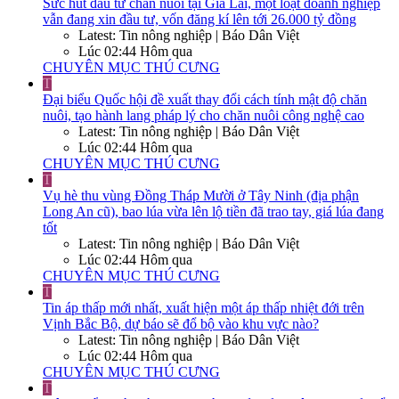
Sức hút đầu tư chăn nuôi tại Gia Lai, một loạt doanh nghiệp
vẫn đang xin đầu tư, vốn đăng kí lên tới 26.000 tỷ đồng
Latest: Tin nông nghiệp | Báo Dân Việt
Lúc 02:44 Hôm qua
CHUYÊN MỤC THÚ CƯNG
T
Đại biểu Quốc hội đề xuất thay đổi cách tính mật độ chăn
nuôi, tạo hành lang pháp lý cho chăn nuôi công nghệ cao
Latest: Tin nông nghiệp | Báo Dân Việt
Lúc 02:44 Hôm qua
CHUYÊN MỤC THÚ CƯNG
T
Vụ hè thu vùng Đồng Tháp Mười ở Tây Ninh (địa phận
Long An cũ), bao lúa vừa lên lộ tiền đã trao tay, giá lúa đang
tốt
Latest: Tin nông nghiệp | Báo Dân Việt
Lúc 02:44 Hôm qua
CHUYÊN MỤC THÚ CƯNG
T
Tin áp thấp mới nhất, xuất hiện một áp thấp nhiệt đới trên
Vịnh Bắc Bộ, dự báo sẽ đổ bộ vào khu vực nào?
Latest: Tin nông nghiệp | Báo Dân Việt
Lúc 02:44 Hôm qua
CHUYÊN MỤC THÚ CƯNG
T