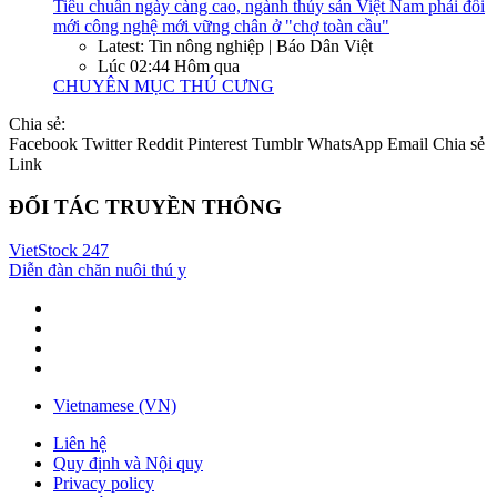
Tiêu chuẩn ngày càng cao, ngành thủy sản Việt Nam phải đổi
mới công nghệ mới vững chân ở "chợ toàn cầu"
Latest: Tin nông nghiệp | Báo Dân Việt
Lúc 02:44 Hôm qua
CHUYÊN MỤC THÚ CƯNG
Chia sẻ:
Facebook
Twitter
Reddit
Pinterest
Tumblr
WhatsApp
Email
Chia sẻ
Link
ĐỐI TÁC TRUYỀN THÔNG
VietStock
247
Diễn đàn chăn nuôi thú y
Vietnamese (VN)
Liên hệ
Quy định và Nội quy
Privacy policy