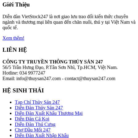
Giới Thiệu
Diễn đàn VietStock247 là nơi giao lưu trao đổi kiến thức chuyên
ngành và thương mại liên quan đến chăn nuôi, thú y tại Việt Nam và
quốc tế.
Xem thêm!
LIÊN HỆ
CÔNG TY TRUYỀN THÔNG THỦY SẢN 247
56/5 Trần Hưng Đạo, P.Tân Sơn Nhì, Tp.HCM, Việt Nam.
Hotline: 034 9977247
Email: info@thuysan247.com - contact@thuysan247.com
HỆ SINH THÁI
Tạp Chí Thủy Sản 247
Diễn Đàn Thủy Sản 247
Diễn Đàn Xuất Khẩu Thương Mại
Diễn Đàn Cá Koi
Diễn Đàn Thú Cưng
Chợ Đầu Mối 247
Diễn Đàn Xuất Nhập Khẩu